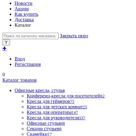
Новости
Акции
Как купить
Доставка
Каталог
Закрыть окно
✚
Вход
Регистрация
0
Каталог товаров
Офисные кресла, стулья
Конференц-кресла для посетителей
62
Кресла для геймеров
75
Кресла для детских комнат
25
Кресла для оператора
147
Кресла для руководителя
337
Офисные стулья
48
Секции стульев
8
Скамейки
17