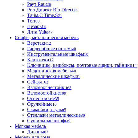
Раут Raut
26
Рио Директ Rio Direct
26
Тайм.С Time.S
21
Torr
80
Цезарь
14
Ялта Yalta
47
Сейфы, металлическая мебель
Верстаки
12
Гардеробные системы
0
Инструментальные шкафы
10
Картотеки
17
Ключницы, кэшбоксы, почтовые ящики, тайники
14
Медицинская мебель
40
Металлические шкафы
61
Сейфы
162
Взломоогнестойкие
8
Взломостойкие
109
Огнестойкие
35
Оружейные
10
Скамейки, стулья
5
Стеллажи металлические
80
Сушильные шкафы
9
Мягкая мебель
Диваны
67
Мебель для дома