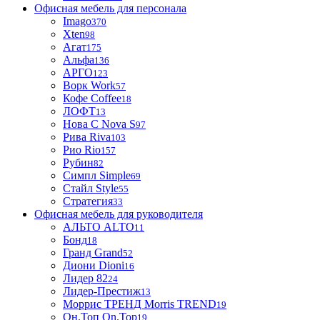
Офисная мебель для персонала
Imago
370
Xten
98
Агат
175
Альфа
136
АРГО
123
Ворк Work
57
Кофе Coffee
18
ЛОФТ
13
Нова С Nova S
97
Рива Riva
103
Рио Rio
157
Рубин
82
Симпл Simple
69
Стайл Style
55
Стратегия
33
Офисная мебель для руководителя
АЛЬТО ALTO
11
Бонд
18
Гранд Grand
52
Диони Dioni
16
Лидер 82
24
Лидер-Престиж
13
Моррис ТРЕНД Morris TREND
19
Он.Топ On.Top
19