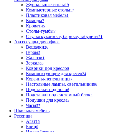
Журнальные столы
19
Компьютерные столы
17
Пластиковая мебель
1
Комоды
7
Кровати
5
Столы-тумбы
7
Стулья кухонные, барные, табуреты
21
Аксессуары для офиса
Вешалки
26
Гербы
5
Жалюзи
1
Зеркала
6
Коврики под кресло
6
Комплектующие для кресел
24
Корзины-пепельницы
7
Настольные лампы, светильники
86
Подставки под ноги
6
Подставки под системный блок
5
Подушки для кресла
3
Часы
57
Школьная мебель
Ресепшн
Агат
15
Блиц
0
Имаго Imago