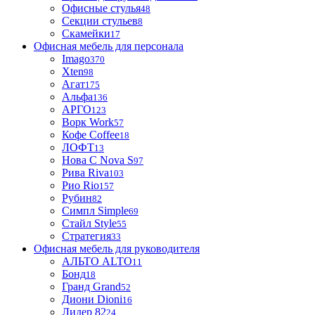
Офисные стулья
48
Секции стульев
8
Скамейки
17
Офисная мебель для персонала
Imago
370
Xten
98
Агат
175
Альфа
136
АРГО
123
Ворк Work
57
Кофе Coffee
18
ЛОФТ
13
Нова С Nova S
97
Рива Riva
103
Рио Rio
157
Рубин
82
Симпл Simple
69
Стайл Style
55
Стратегия
33
Офисная мебель для руководителя
АЛЬТО ALTO
11
Бонд
18
Гранд Grand
52
Диони Dioni
16
Лидер 82
24