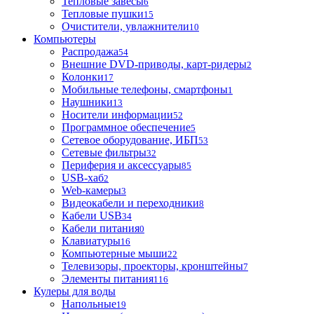
Тепловые завесы
6
Тепловые пушки
15
Очистители, увлажнители
10
Компьютеры
Распродажа
54
Внешние DVD-приводы, карт-ридеры
2
Колонки
17
Мобильные телефоны, смартфоны
1
Наушники
13
Носители информации
52
Программное обеспечение
5
Сетевое оборудование, ИБП
53
Сетевые фильтры
32
Периферия и аксессуары
85
USB-хаб
2
Web-камеры
3
Видеокабели и переходники
8
Кабели USB
34
Кабели питания
0
Клавиатуры
16
Компьютерные мыши
22
Телевизоры, проекторы, кронштейны
7
Элементы питания
116
Кулеры для воды
Напольные
19