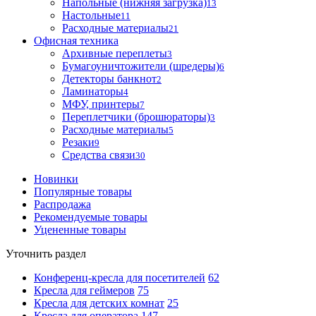
Напольные (нижняя загрузка)
13
Настольные
11
Расходные материалы
21
Офисная техника
Архивные переплеты
3
Бумагоуничтожители (шредеры)
6
Детекторы банкнот
2
Ламинаторы
4
МФУ, принтеры
7
Переплетчики (брошюраторы)
3
Расходные материалы
5
Резаки
9
Средства связи
30
Новинки
Популярные товары
Распродажа
Рекомендуемые товары
Уцененные товары
Уточнить раздел
Конференц-кресла для посетителей
62
Кресла для геймеров
75
Кресла для детских комнат
25
Кресла для оператора
147