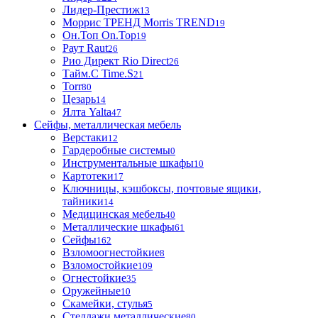
Лидер-Престиж
13
Моррис ТРЕНД Morris TREND
19
Он.Топ On.Top
19
Раут Raut
26
Рио Директ Rio Direct
26
Тайм.С Time.S
21
Torr
80
Цезарь
14
Ялта Yalta
47
Сейфы, металлическая мебель
Верстаки
12
Гардеробные системы
0
Инструментальные шкафы
10
Картотеки
17
Ключницы, кэшбоксы, почтовые ящики,
тайники
14
Медицинская мебель
40
Металлические шкафы
61
Сейфы
162
Взломоогнестойкие
8
Взломостойкие
109
Огнестойкие
35
Оружейные
10
Скамейки, стулья
5
Стеллажи металлические
80