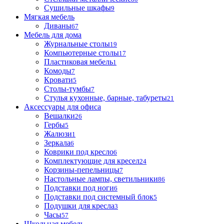
Сушильные шкафы
9
Мягкая мебель
Диваны
67
Мебель для дома
Журнальные столы
19
Компьютерные столы
17
Пластиковая мебель
1
Комоды
7
Кровати
5
Столы-тумбы
7
Стулья кухонные, барные, табуреты
21
Аксессуары для офиса
Вешалки
26
Гербы
5
Жалюзи
1
Зеркала
6
Коврики под кресло
6
Комплектующие для кресел
24
Корзины-пепельницы
7
Настольные лампы, светильники
86
Подставки под ноги
6
Подставки под системный блок
5
Подушки для кресла
3
Часы
57
Школьная мебель