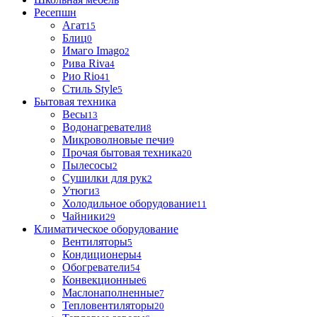
Ресепшн
Агат
15
Блиц
0
Имаго Imago
2
Рива Riva
4
Рио Rio
41
Стиль Style
5
Бытовая техника
Весы
13
Водонагреватели
8
Микроволновые печи
9
Прочая бытовая техника
20
Пылесосы
2
Сушилки для рук
2
Утюги
3
Холодильное оборудование
11
Чайники
29
Климатическое оборудование
Вентиляторы
5
Кондиционеры
4
Обогреватели
54
Конвекционные
6
Маслонаполненные
7
Тепловентиляторы
20