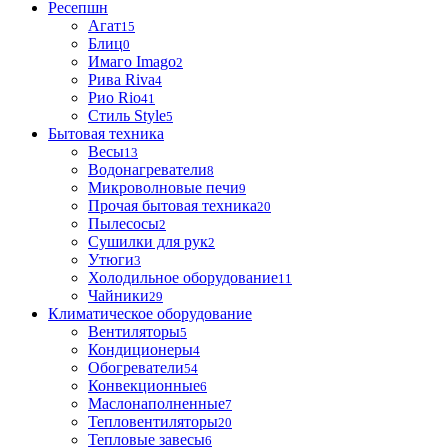
Ресепшн
Агат
15
Блиц
0
Имаго Imago
2
Рива Riva
4
Рио Rio
41
Стиль Style
5
Бытовая техника
Весы
13
Водонагреватели
8
Микроволновые печи
9
Прочая бытовая техника
20
Пылесосы
2
Сушилки для рук
2
Утюги
3
Холодильное оборудование
11
Чайники
29
Климатическое оборудование
Вентиляторы
5
Кондиционеры
4
Обогреватели
54
Конвекционные
6
Маслонаполненные
7
Тепловентиляторы
20
Тепловые завесы
6