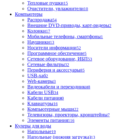
Тепловые пушки
15
Очистители, увлажнители
10
Компьютеры
Распродажа
54
Внешние DVD-приводы, карт-ридеры
2
Колонки
17
Мобильные телефоны, смартфоны
1
Наушники
13
Носители информации
52
Программное обеспечение
5
Сетевое оборудование, ИБП
53
Сетевые фильтры
32
Периферия и аксессуары
85
USB-хаб
2
Web-камеры
3
Видеокабели и переходники
8
Кабели USB
34
Кабели питания
0
Клавиатуры
16
Компьютерные мыши
22
Телевизоры, проекторы, кронштейны
7
Элементы питания
116
Кулеры для воды
Напольные
19
Напольные (нижняя загрузка)
13