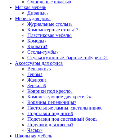
Сушильные шкафы
9
Мягкая мебель
Диваны
67
Мебель для дома
Журнальные столы
19
Компьютерные столы
17
Пластиковая мебель
1
Комоды
7
Кровати
5
Столы-тумбы
7
Стулья кухонные, барные, табуреты
21
Аксессуары для офиса
Вешалки
26
Гербы
5
Жалюзи
1
Зеркала
6
Коврики под кресло
6
Комплектующие для кресел
24
Корзины-пепельницы
7
Настольные лампы, светильники
86
Подставки под ноги
6
Подставки под системный блок
5
Подушки для кресла
3
Часы
57
Школьная мебель