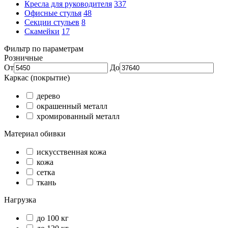
Кресла для руководителя
337
Офисные стулья
48
Секции стульев
8
Скамейки
17
Фильтр по параметрам
Розничные
От
До
Каркас (покрытие)
дерево
окрашенный металл
хромированный металл
Материал обивки
искусственная кожа
кожа
сетка
ткань
Нагрузка
до 100 кг