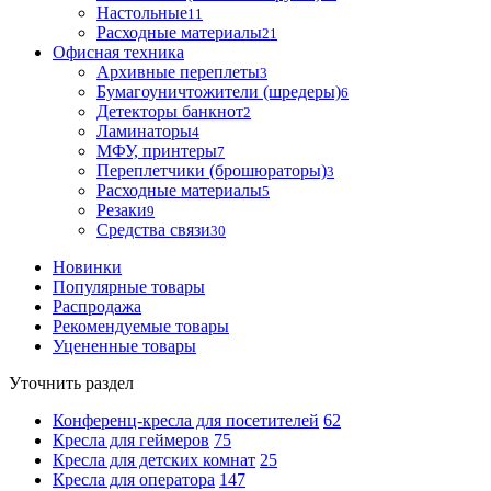
Настольные
11
Расходные материалы
21
Офисная техника
Архивные переплеты
3
Бумагоуничтожители (шредеры)
6
Детекторы банкнот
2
Ламинаторы
4
МФУ, принтеры
7
Переплетчики (брошюраторы)
3
Расходные материалы
5
Резаки
9
Средства связи
30
Новинки
Популярные товары
Распродажа
Рекомендуемые товары
Уцененные товары
Уточнить раздел
Конференц-кресла для посетителей
62
Кресла для геймеров
75
Кресла для детских комнат
25
Кресла для оператора
147