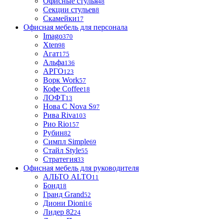
Офисные стулья
48
Секции стульев
8
Скамейки
17
Офисная мебель для персонала
Imago
370
Xten
98
Агат
175
Альфа
136
АРГО
123
Ворк Work
57
Кофе Coffee
18
ЛОФТ
13
Нова С Nova S
97
Рива Riva
103
Рио Rio
157
Рубин
82
Симпл Simple
69
Стайл Style
55
Стратегия
33
Офисная мебель для руководителя
АЛЬТО ALTO
11
Бонд
18
Гранд Grand
52
Диони Dioni
16
Лидер 82
24