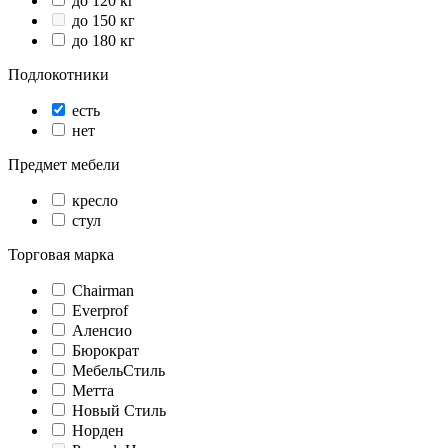
до 120 кг
до 150 кг
до 180 кг
Подлокотники
есть
нет
Предмет мебели
кресло
стул
Торговая марка
Chairman
Everprof
Аленсио
Бюрократ
МебельСтиль
Метта
Новый Стиль
Норден