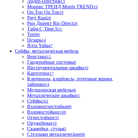
Лидер-Престиж
13
Моррис ТРЕНД Morris TREND
19
Он.Топ On.Top
19
Раут Raut
26
Рио Директ Rio Direct
26
Тайм.С Time.S
21
Torr
80
Цезарь
14
Ялта Yalta
47
Сейфы, металлическая мебель
Верстаки
12
Гардеробные системы
0
Инструментальные шкафы
10
Картотеки
17
Ключницы, кэшбоксы, почтовые ящики,
тайники
14
Медицинская мебель
40
Металлические шкафы
61
Сейфы
162
Взломоогнестойкие
8
Взломостойкие
109
Огнестойкие
35
Оружейные
10
Скамейки, стулья
5
Стеллажи металлические
80