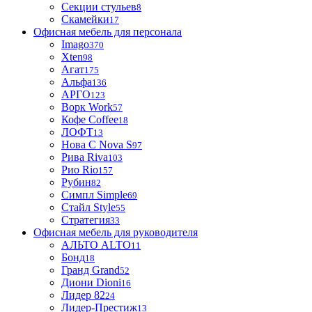
Секции стульев
8
Скамейки
17
Офисная мебель для персонала
Imago
370
Xten
98
Агат
175
Альфа
136
АРГО
123
Ворк Work
57
Кофе Coffee
18
ЛОФТ
13
Нова С Nova S
97
Рива Riva
103
Рио Rio
157
Рубин
82
Симпл Simple
69
Стайл Style
55
Стратегия
33
Офисная мебель для руководителя
АЛЬТО ALTO
11
Бонд
18
Гранд Grand
52
Диони Dioni
16
Лидер 82
24
Лидер-Престиж
13