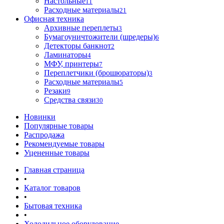
Настольные
11
Расходные материалы
21
Офисная техника
Архивные переплеты
3
Бумагоуничтожители (шредеры)
6
Детекторы банкнот
2
Ламинаторы
4
МФУ, принтеры
7
Переплетчики (брошюраторы)
3
Расходные материалы
5
Резаки
9
Средства связи
30
Новинки
Популярные товары
Распродажа
Рекомендуемые товары
Уцененные товары
Главная страница
•
Каталог товаров
•
Бытовая техника
•
Холодильное оборудование