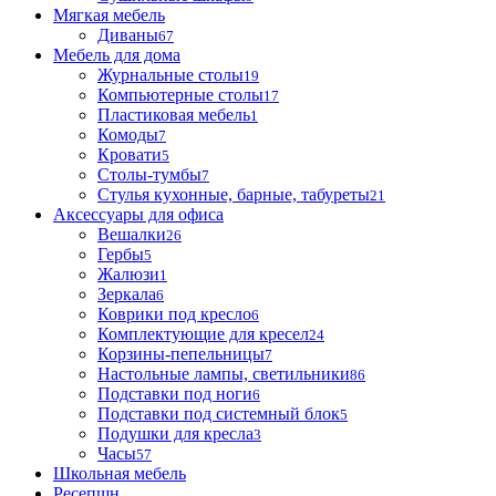
Мягкая мебель
Диваны
67
Мебель для дома
Журнальные столы
19
Компьютерные столы
17
Пластиковая мебель
1
Комоды
7
Кровати
5
Столы-тумбы
7
Стулья кухонные, барные, табуреты
21
Аксессуары для офиса
Вешалки
26
Гербы
5
Жалюзи
1
Зеркала
6
Коврики под кресло
6
Комплектующие для кресел
24
Корзины-пепельницы
7
Настольные лампы, светильники
86
Подставки под ноги
6
Подставки под системный блок
5
Подушки для кресла
3
Часы
57
Школьная мебель
Ресепшн