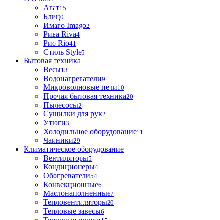
Агат
15
Блиц
0
Имаго Imago
2
Рива Riva
4
Рио Rio
41
Стиль Style
5
Бытовая техника
Весы
13
Водонагреватели
9
Микроволновые печи
10
Прочая бытовая техника
20
Пылесосы
2
Сушилки для рук
2
Утюги
3
Холодильное оборудование
11
Чайники
29
Климатическое оборудование
Вентиляторы
5
Кондиционеры
4
Обогреватели
54
Конвекционные
6
Маслонаполненные
7
Тепловентиляторы
20
Тепловые завесы
6
Тепловые пушки