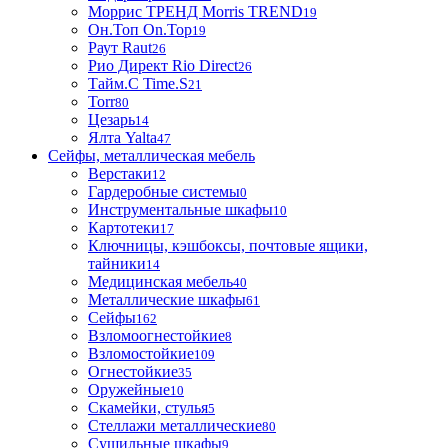
Моррис ТРЕНД Morris TREND
19
Он.Топ On.Top
19
Раут Raut
26
Рио Директ Rio Direct
26
Тайм.С Time.S
21
Torr
80
Цезарь
14
Ялта Yalta
47
Сейфы, металлическая мебель
Верстаки
12
Гардеробные системы
0
Инструментальные шкафы
10
Картотеки
17
Ключницы, кэшбоксы, почтовые ящики,
тайники
14
Медицинская мебель
40
Металлические шкафы
61
Сейфы
162
Взломоогнестойкие
8
Взломостойкие
109
Огнестойкие
35
Оружейные
10
Скамейки, стулья
5
Стеллажи металлические
80
Сушильные шкафы
9