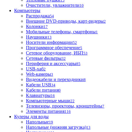
15
Очистители, увлажнители
10
Компьютеры
Распродажа
54
Внешние DVD-приводы, карт-ридеры
2
Колонки
17
Мобильные телефоны, смартфоны
1
Наушники
13
Носители информации
52
Программное обеспечение
5
Сетевое оборудование, ИБП
53
Сетевые фильтры
32
Периферия и аксессуары
85
USB-хаб
2
Web-камеры
3
Видеокабели и переходники
8
Кабели USB
34
Кабели питания
0
Клавиатуры
16
Компьютерные мыши
22
Телевизоры, проекторы, кронштейны
7
Элементы питания
116
Кулеры для воды
Напольные
19
Напольные (нижняя загрузка)
13