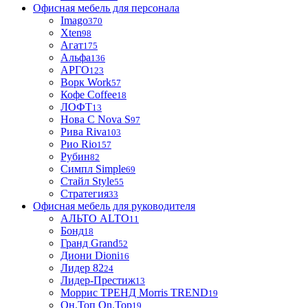
Офисная мебель для персонала
Imago
370
Xten
98
Агат
175
Альфа
136
АРГО
123
Ворк Work
57
Кофе Coffee
18
ЛОФТ
13
Нова С Nova S
97
Рива Riva
103
Рио Rio
157
Рубин
82
Симпл Simple
69
Стайл Style
55
Стратегия
33
Офисная мебель для руководителя
АЛЬТО ALTO
11
Бонд
18
Гранд Grand
52
Диони Dioni
16
Лидер 82
24
Лидер-Престиж
13
Моррис ТРЕНД Morris TREND
19
Он.Топ On.Top
19