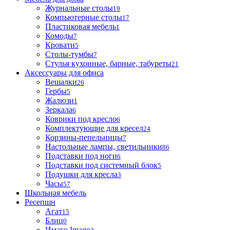
Журнальные столы
19
Компьютерные столы
17
Пластиковая мебель
1
Комоды
7
Кровати
5
Столы-тумбы
7
Стулья кухонные, барные, табуреты
21
Аксессуары для офиса
Вешалки
26
Гербы
5
Жалюзи
1
Зеркала
6
Коврики под кресло
6
Комплектующие для кресел
24
Корзины-пепельницы
7
Настольные лампы, светильники
86
Подставки под ноги
6
Подставки под системный блок
5
Подушки для кресла
3
Часы
57
Школьная мебель
Ресепшн
Агат
15
Блиц
0
Имаго Imago