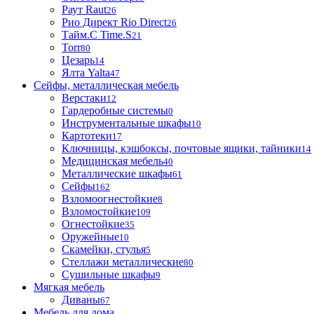
Раут Raut
26
Рио Директ Rio Direct
26
Тайм.С Time.S
21
Torr
80
Цезарь
14
Ялта Yalta
47
Сейфы, металлическая мебель
Верстаки
12
Гардеробные системы
0
Инструментальные шкафы
10
Картотеки
17
Ключницы, кэшбоксы, почтовые ящики, тайники
14
Медицинская мебель
40
Металлические шкафы
61
Сейфы
162
Взломоогнестойкие
8
Взломостойкие
109
Огнестойкие
35
Оружейные
10
Скамейки, стулья
5
Стеллажи металлические
80
Сушильные шкафы
9
Мягкая мебель
Диваны
67
Мебель для дома