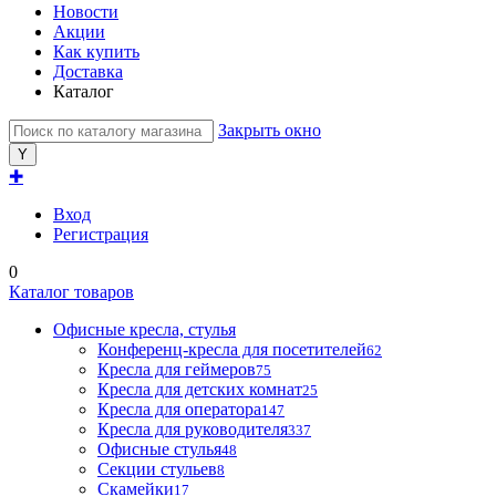
Новости
Акции
Как купить
Доставка
Каталог
Закрыть окно
✚
Вход
Регистрация
0
Каталог товаров
Офисные кресла, стулья
Конференц-кресла для посетителей
62
Кресла для геймеров
75
Кресла для детских комнат
25
Кресла для оператора
147
Кресла для руководителя
337
Офисные стулья
48
Секции стульев
8
Скамейки
17