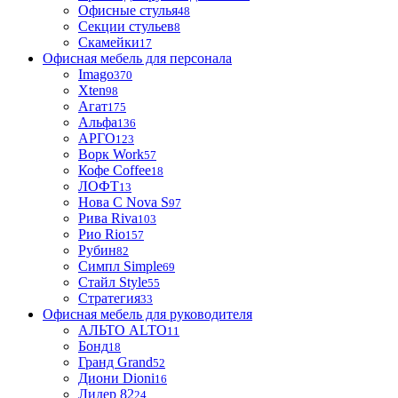
Офисные стулья
48
Секции стульев
8
Скамейки
17
Офисная мебель для персонала
Imago
370
Xten
98
Агат
175
Альфа
136
АРГО
123
Ворк Work
57
Кофе Coffee
18
ЛОФТ
13
Нова С Nova S
97
Рива Riva
103
Рио Rio
157
Рубин
82
Симпл Simple
69
Стайл Style
55
Стратегия
33
Офисная мебель для руководителя
АЛЬТО ALTO
11
Бонд
18
Гранд Grand
52
Диони Dioni
16
Лидер 82
24