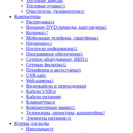
Тепловые завесы
6
Тепловые пушки
15
Очистители, увлажнители
10
Компьютеры
Распродажа
54
Внешние DVD-приводы, карт-ридеры
2
Колонки
17
Мобильные телефоны, смартфоны
1
Наушники
13
Носители информации
52
Программное обеспечение
5
Сетевое оборудование, ИБП
53
Сетевые фильтры
32
Периферия и аксессуары
85
USB-хаб
2
Web-камеры
3
Видеокабели и переходники
8
Кабели USB
34
Кабели питания
0
Клавиатуры
16
Компьютерные мыши
22
Телевизоры, проекторы, кронштейны
7
Элементы питания
116
Кулеры для воды
Напольные
19