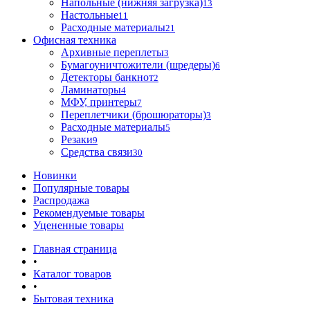
Напольные (нижняя загрузка)
13
Настольные
11
Расходные материалы
21
Офисная техника
Архивные переплеты
3
Бумагоуничтожители (шредеры)
6
Детекторы банкнот
2
Ламинаторы
4
МФУ, принтеры
7
Переплетчики (брошюраторы)
3
Расходные материалы
5
Резаки
9
Средства связи
30
Новинки
Популярные товары
Распродажа
Рекомендуемые товары
Уцененные товары
Главная страница
•
Каталог товаров
•
Бытовая техника