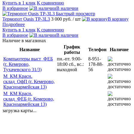
Купить в 1 клик
К сравнению
В избранное
В наличии
Быстрый просмотр
Термопот Oasis TP-3L3
3 000 руб.
/ шт
В корзину
Подробнее
Купить в 1 клик
К сравнению
В избранное
В наличии
Наличие в магазинах
График
Название
Телефон
Наличие
работы
Компьютеры выст_ФЕБ
пн.-пт. 9:00-
8-951-
(г. Кемерово,
18:00 сб., вс.:
178-88-
достаточно
Тухачевского 31/3)
выходной
56
М_КМ Красн.
склад_ОфП (г. Кемерово,
достаточно
Красноармейская 13)
М_КМ Красн.
склад_ФЕБ (г. Кемерово,
достаточно
Красноармейская 13)
загрузка карты...