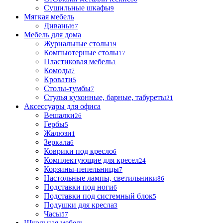
Сушильные шкафы
9
Мягкая мебель
Диваны
67
Мебель для дома
Журнальные столы
19
Компьютерные столы
17
Пластиковая мебель
1
Комоды
7
Кровати
5
Столы-тумбы
7
Стулья кухонные, барные, табуреты
21
Аксессуары для офиса
Вешалки
26
Гербы
5
Жалюзи
1
Зеркала
6
Коврики под кресло
6
Комплектующие для кресел
24
Корзины-пепельницы
7
Настольные лампы, светильники
86
Подставки под ноги
6
Подставки под системный блок
5
Подушки для кресла
3
Часы
57
Школьная мебель