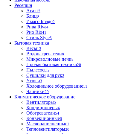
Ресепшн
Агат
15
Блиц
0
Имаго Imago
2
Рива Riva
4
Рио Rio
41
Стиль Style
5
Бытовая техника
Весы
13
Водонагреватели
8
Микроволновые печи
9
Прочая бытовая техника
20
Пылесосы
2
Сушилки для рук
2
Утюги
3
Холодильное оборудование
11
Чайники
29
Климатическое оборудование
Вентиляторы
5
Кондиционеры
4
Обогреватели
54
Конвекционные
6
Маслонаполненные
7
Тепловентиляторы
20