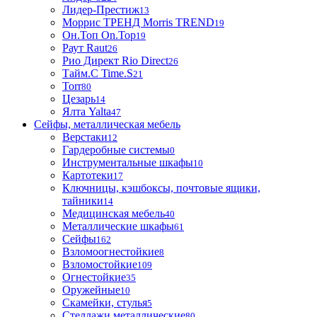
Лидер-Престиж
13
Моррис ТРЕНД Morris TREND
19
Он.Топ On.Top
19
Раут Raut
26
Рио Директ Rio Direct
26
Тайм.С Time.S
21
Torr
80
Цезарь
14
Ялта Yalta
47
Сейфы, металлическая мебель
Верстаки
12
Гардеробные системы
0
Инструментальные шкафы
10
Картотеки
17
Ключницы, кэшбоксы, почтовые ящики,
тайники
14
Медицинская мебель
40
Металлические шкафы
61
Сейфы
162
Взломоогнестойкие
8
Взломостойкие
109
Огнестойкие
35
Оружейные
10
Скамейки, стулья
5
Стеллажи металлические
80