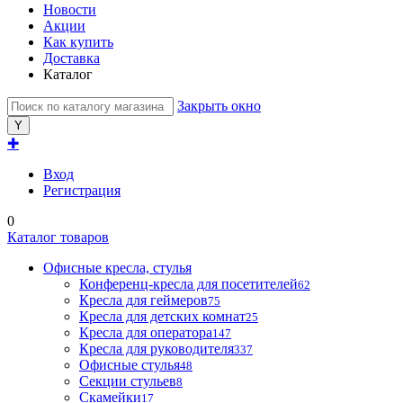
Новости
Акции
Как купить
Доставка
Каталог
Закрыть окно
✚
Вход
Регистрация
0
Каталог товаров
Офисные кресла, стулья
Конференц-кресла для посетителей
62
Кресла для геймеров
75
Кресла для детских комнат
25
Кресла для оператора
147
Кресла для руководителя
337
Офисные стулья
48
Секции стульев
8
Скамейки
17