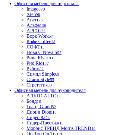
Офисная мебель для персонала
Imago
370
Xten
98
Агат
175
Альфа
136
АРГО
123
Ворк Work
57
Кофе Coffee
18
ЛОФТ
13
Нова С Nova S
97
Рива Riva
103
Рио Rio
157
Рубин
82
Симпл Simple
69
Стайл Style
55
Стратегия
33
Офисная мебель для руководителя
АЛЬТО ALTO
11
Бонд
18
Гранд Grand
52
Диони Dioni
16
Лидер 82
24
Лидер-Престиж
13
Моррис ТРЕНД Morris TREND
19
Он.Топ On.Top
19