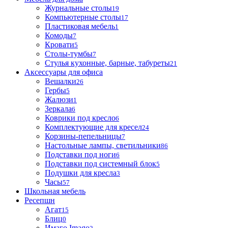
Журнальные столы
19
Компьютерные столы
17
Пластиковая мебель
1
Комоды
7
Кровати
5
Столы-тумбы
7
Стулья кухонные, барные, табуреты
21
Аксессуары для офиса
Вешалки
26
Гербы
5
Жалюзи
1
Зеркала
6
Коврики под кресло
6
Комплектующие для кресел
24
Корзины-пепельницы
7
Настольные лампы, светильники
86
Подставки под ноги
6
Подставки под системный блок
5
Подушки для кресла
3
Часы
57
Школьная мебель
Ресепшн
Агат
15
Блиц
0
Имаго Imago