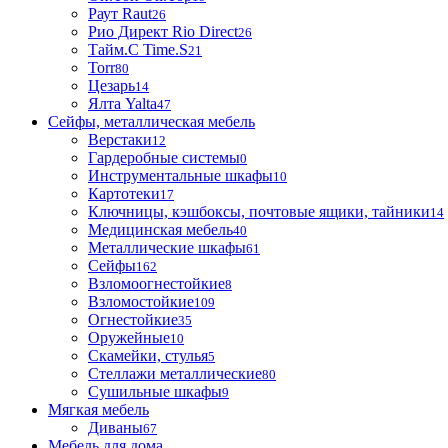
Раут Raut
26
Рио Директ Rio Direct
26
Тайм.С Time.S
21
Torr
80
Цезарь
14
Ялта Yalta
47
Сейфы, металлическая мебель
Верстаки
12
Гардеробные системы
0
Инструментальные шкафы
10
Картотеки
17
Ключницы, кэшбоксы, почтовые ящики, тайники
14
Медицинская мебель
40
Металлические шкафы
61
Сейфы
162
Взломоогнестойкие
8
Взломостойкие
109
Огнестойкие
35
Оружейные
10
Скамейки, стулья
5
Стеллажи металлические
80
Сушильные шкафы
9
Мягкая мебель
Диваны
67
Мебель для дома